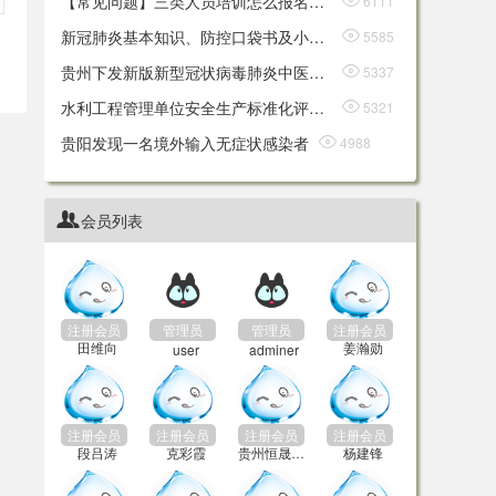
【常见问题】三类人员培训怎么报名？何时开始报名？

6111
新冠肺炎基本知识、防控口袋书及小区速查

5585
贵州下发新版新型冠状病毒肺炎中医药防治参考方案

5337
水利工程管理单位安全生产标准化评审标准

5321
贵阳发现一名境外输入无症状感染者

4988
贵阳日常生活用品，扫码下单、定点配送！

4971
水利水电施工企业安全生产标准化评审标准

4912
会员列表

今天起，贵阳市向市民免费发放100万个口罩

4891
新鲜出炉！这份贵州新冠肺炎疫情防控必读手册请查收！

4795
水利安全生产标准化评审管理暂行办法

4724
注册会员
管理员
管理员
注册会员
田维向
姜瀚勋
user
adminer
贵州省水利施工企业安全生产标准化评审管理暂行办法

4669
注册会员
注册会员
注册会员
注册会员
段吕涛
克彩霞
贵州恒晟项目管理有限公司
杨建锋