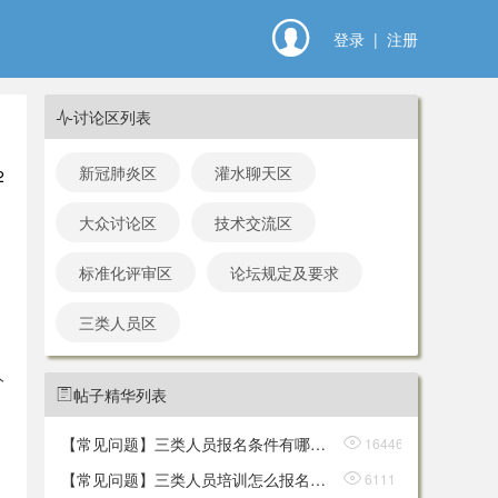

登录
|
注册
讨论区列表

新冠肺炎区
灌水聊天区
2
大众讨论区
技术交流区
标准化评审区
论坛规定及要求
三类人员区
人
帖子精华列表

【常见问题】三类人员报名条件有哪些？

16446
【常见问题】三类人员培训怎么报名？何时开始报名？

6111