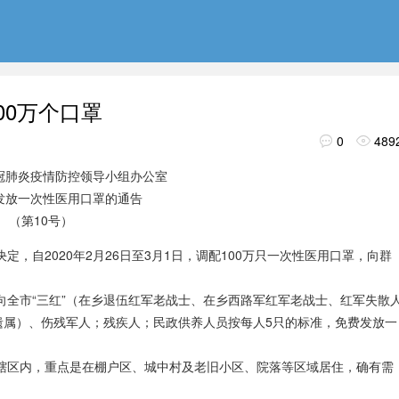
00万个口罩
0
489


冠肺炎疫情防控领导小组办公室
发放一次性医用口罩的通告
（第10号）
，自2020年2月26日至3月1日，调配100万只一次性医用口罩，向群
向全市“三红”（在乡退伍红军老战士、在乡西路军红军老战士、红军失散
遗属）、伤残军人；残疾人；民政供养人员按每人5只的标准，免费发放一
辖区内，重点是在棚户区、城中村及老旧小区、院落等区域居住，确有需