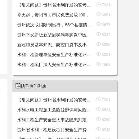
【常见问题】贵州省水利厅发的安考证（A、B、C证）如何变更？

7231
今天起，贵阳市向市民免费发放100万个口罩

4891
贵州依次取消限制出行，88个县疫情风险等级划分出炉

3673
贵州下发新版新型冠状病毒肺炎中医药防治参考方案

5337
日
新冠肺炎基本知识、防控口袋书及小区速查

5585
水利工程管理单位安全生产标准化评审标准

5321
水利工程项目法人安全生产标准化评审标准

4663
水利水电施工企业安全生产标准化评审标准

4912
水利安全生产标准化评审管理暂行办法

4724
帖子热门列表

贵州省水利施工企业安全生产标准化评审管理暂行办法

4669
【常见问题】贵州省水利厅发的安考证（A、B、C证）如何变更？

7231
水利工程生产安全重大事故隐患判定标准（试行）

6290
水利水电工程施工危险源辨识与风险评价导则（试行）

6924
贵州省水利工程建设项目安全生产费使用管理暂行办法

6248
水利工程生产安全重大事故隐患判定标准（试行）

6290
水利水电工程施工危险源辨识与风险评价导则（试行）

6924
贵州省水利工程建设项目安全生产费使用管理暂行办法

6248